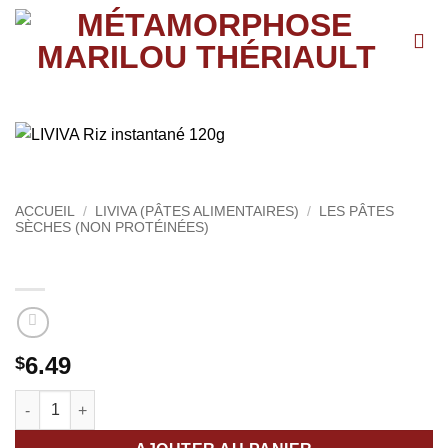
Passer
au
contenu
ACCUEIL
/
LIVIVA (PÂTES ALIMENTAIRES)
/
LES PÂTES
SÈCHES (NON PROTÉINÉES)
LIVIVA Riz instantané 120g
6.49
$
quantité de LIVIVA Riz instantané 120g