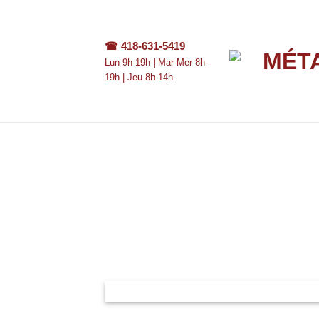
Passer
au
contenu
☎
418-631-5419
Lun 9h-19h | Mar-Mer 8h-
19h | Jeu 8h-14h