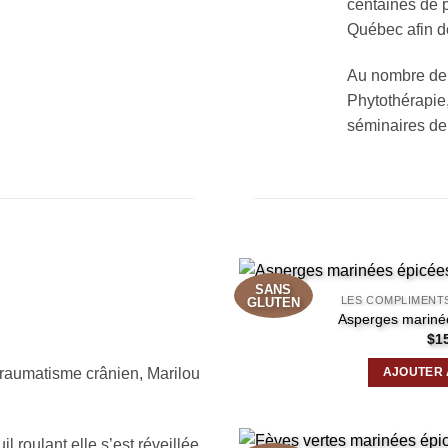
centaines de p
Québec afin d
Au nombre de s
Phytothérapie,
séminaires de 
’UNE TRAUMATISÉE
SANS
NGER.
LES COMPLIMENT
GLUTEN
Asperges mariné
$
1
traumatisme crânien, Marilou
AJOUTER 
l roulant elle s’est réveillée.