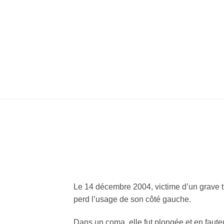
BIENVENUE DANS LA VIE D
CRANIENNE QUI OSE DÉRA
Le 14 décembre 2004, victime d’un grave 
perd l’usage de son côté gauche.
Dans un coma, elle fut plongée et en fauteui