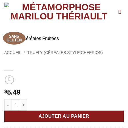
Passer
au
contenu
SANS
GLUTEN
ACCUEIL
/
TRUELY (CÉRÉALES STYLE CHEERIOS)
Truely Céréales Fruitées
5.49
$
quantité de Truely Céréales Fruitées
AJOUTER AU PANIER