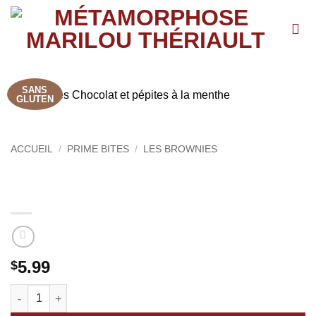
Passer
au
contenu
SANS
GLUTEN
ACCUEIL
/
PRIME BITES
/
LES BROWNIES
Brownies Chocolat et pépites à la
menthe
5.99
$
quantité de Brownies Chocolat et pépites à la menthe