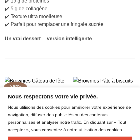
✔️ 19 g de protéines
✔️ 5 g de collagène
✔️ Texture ultra moelleuse
✔️ Parfait pour remplacer une fringale sucrée
Un vrai dessert… version intelligente.
PRODUITS SIMILAIRES
SANS
LES BROWNIES
LES BROWNIES
GLUTEN
Brownies Gâteau de fête
Brownies Pâte à biscuits
Nous respectons votre vie privée.
$
5.99
$
5.99
Nous utilisons des cookies pour améliorer votre expérience de
AJOUTER AU PANIER
AJOUTER AU PANIER
navigation, diffuser des publicités ou des contenus
personnalisés et analyser notre trafic. En cliquant sur « Tout
accepter », vous consentez à notre utilisation des cookies.