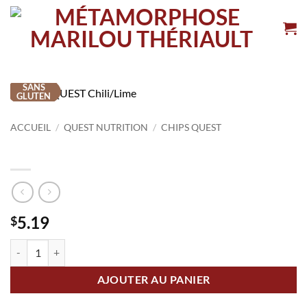
Passer
au
contenu
SANS
GLUTEN
ACCUEIL
/
QUEST NUTRITION
/
CHIPS QUEST
Chips QUEST Chili/Lime
5.19
$
quantité de Chips QUEST Chili/Lime
AJOUTER AU PANIER