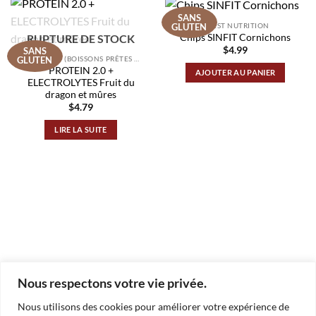
SANS
GLUTEN
QUEST NUTRITION
RUPTURE DE STOCK
Chips SINFIT Cornichons
$
4.99
SANS
GLUTEN
PROTEIN 2O (BOISSONS PRÊTES À SERVIR)
PROTEIN 2.0 +
AJOUTER AU PANIER
ELECTROLYTES Fruit du
dragon et mûres
$
4.79
LIRE LA SUITE
Nous respectons votre vie privée.
BLOG
Nous utilisons des cookies pour améliorer votre expérience de