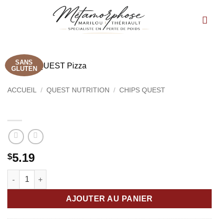
Passer
au
contenu
SANS
GLUTEN
ACCUEIL
/
QUEST NUTRITION
/
CHIPS QUEST
Chips QUEST Pizza
5.19
$
quantité de Chips QUEST Pizza
AJOUTER AU PANIER