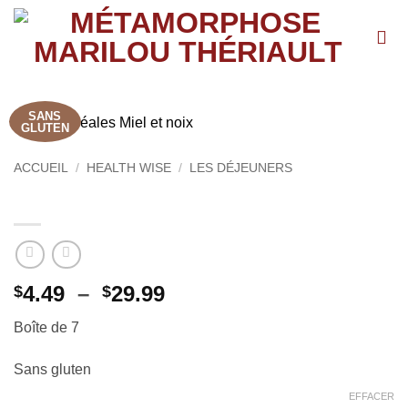
Passer
au
contenu
SANS
GLUTEN
ACCUEIL
/
HEALTH WISE
/
LES DÉJEUNERS
HW Céréales Miel et noix
Plage
4.49
–
29.99
$
$
de
Boîte de 7
prix :
$4.49
Sans gluten
à
$29.99
EFFACER