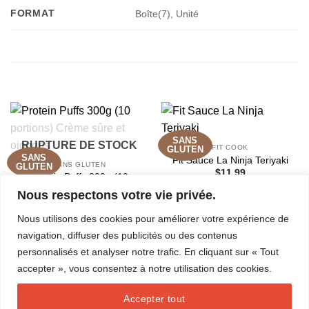
FORMAT
Boîte(7), Unité
PRODUITS SIMILAIRES
SANS
RUPTURE DE STOCK
FIT COOK
GLUTEN
SANS
Fit Sauce La Ninja Teriyaki
SANS GLUTEN
GLUTEN
$
11.99
Protein Puffs 300g (10
portions) Crème sûre et
Nous respectons votre vie privée.
AJOUTER AU PANIER
oignons
$
39.99
Nous utilisons des cookies pour améliorer votre expérience de
navigation, diffuser des publicités ou des contenus
LIRE LA SUITE
personnalisés et analyser notre trafic. En cliquant sur « Tout
accepter », vous consentez à notre utilisation des cookies.
Accepter tout
BLOG