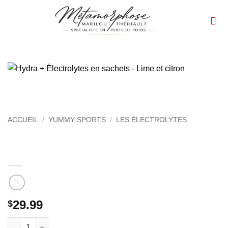
Passer
au
contenu
ACCUEIL
/
YUMMY SPORTS
/
LES ÉLECTROLYTES
Hydra + Électrolytes en sachets – Lime
et citron
29.99
$
quantité de Hydra + Électrolytes en sachets - Lime et citron