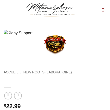
Passer
au
contenu
ACCUEIL
/
NEW ROOTS (LABORATOIRE)
Kidny Support
22.99
$