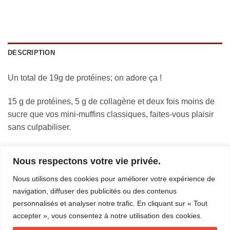
DESCRIPTION
Un total de 19g de protéines; on adore ça !
15 g de protéines, 5 g de collagène et deux fois moins de
sucre que vos mini-muffins classiques, faites-vous plaisir
sans culpabiliser.
Moelleux, aérés et imprégnés d’une ambiance festive.
Nous respectons votre vie privée.
Que vous cherchiez à faire le plein d’énergie après
Nous utilisons des cookies pour améliorer votre expérience de
l’entraînement ou à vous offrir une petite douceur, ces mini-
navigation, diffuser des publicités ou des contenus
muffins sont là pour vous.
personnalisés et analyser notre trafic. En cliquant sur « Tout
accepter », vous consentez à notre utilisation des cookies.