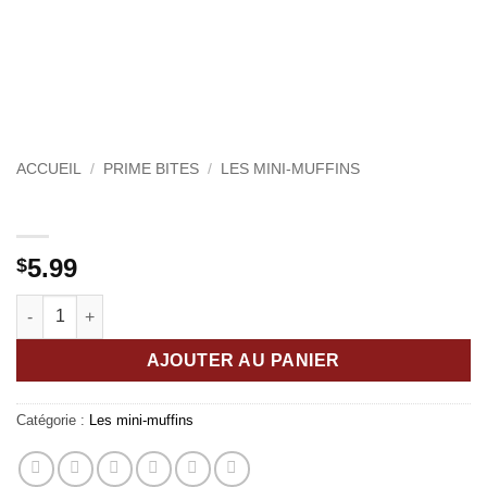
ACCUEIL
/
PRIME BITES
/
LES MINI-MUFFINS
Mini-muffins Gâteau de fête
5.99
$
quantité de Mini-muffins Gâteau de fête
AJOUTER AU PANIER
Catégorie :
Les mini-muffins