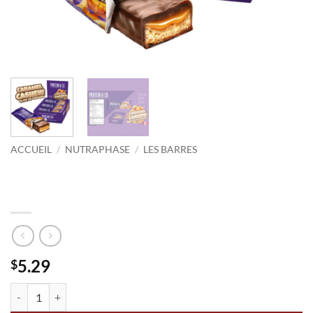
ACCUEIL
/
NUTRAPHASE
/
LES BARRES
Nutraphase Protein & Co. Cajou au
caramel
5.29
$
quantité de Nutraphase Protein & Co. Cajou au caramel