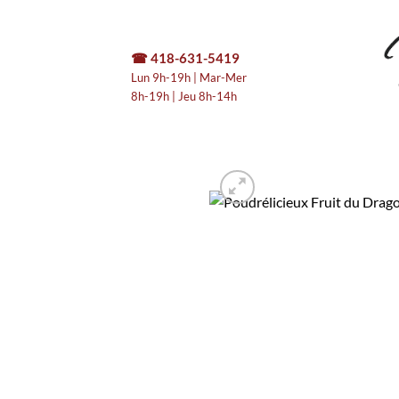
Passer
au
contenu
☎
418-631-5419
Lun 9h-19h | Mar-Mer
8h-19h | Jeu 8h-14h