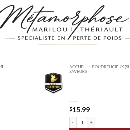
ACCUEIL
/
POUDRÉLICIEUX (S
SAVEURS
Poudrélicieux Fru
Dragon
15.99
$
quantité de Poudrélicieux Fruit 