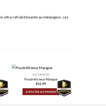
e ultra rafraîchissante au mélangeur, ces
LES SAVEURS
LES SA
Poudrélicieux Mangue
Poudrélicieux F
$
15.99
$
15.
AJOUTER AU PANIER
AJOUTER A