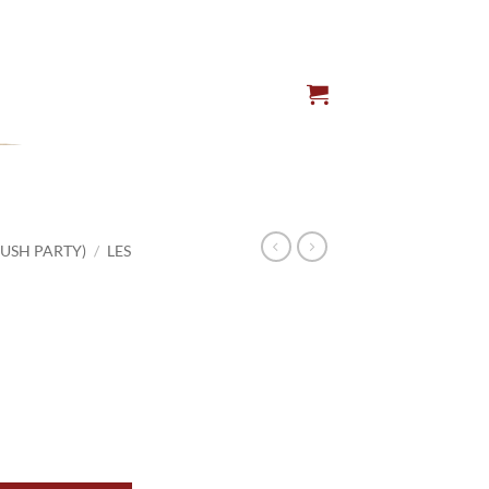
LUSH PARTY)
/
LES
it du
du Dragon