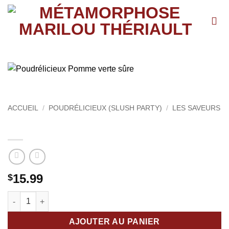
Passer
au
contenu
ACCUEIL
/
POUDRÉLICIEUX (SLUSH PARTY)
/
LES SAVEURS
Poudrélicieux Pomme verte sûre
15.99
$
quantité de Poudrélicieux Pomme verte sûre
AJOUTER AU PANIER