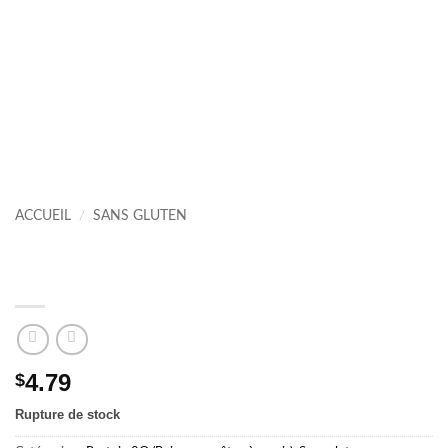
ACCUEIL
/
SANS GLUTEN
PROTEIN 2.0 Eau infusée Pêche et
Mangue
4.79
$
Rupture de stock