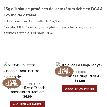
15g d’isolat de protéines de lactosérum riche en BCAA
125 mg de caféine
70 calories par bouteille de 16,9 oz
Certifié OU-D casher, sans gluten, sans lactose, sans
arômes artificiels et sans BPA
PRODUITS SIMILAIRES
SANS
GLUTEN
FIT COOK
Fit Sauce La Ninja Teriyaki
$
11.99
SANS
GLUTEN
NUTRY NUTS ("REESE'S")
Nutrynuts Reese Chocolat
AJOUTER AU PANIER
noir/Beurre d’arachides
$
4.89
AJOUTER AU PANIER