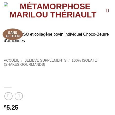
Passer
au
contenu
SANS
GLUTEN
ACCUEIL
/
BELIEVE SUPPLÉMENTS
/
100% ISOLATE
(SHAKES GOURMANDS)
Protein ISO et collagène bovin Individuel
Choco-Beurre d’arachides
5.25
$