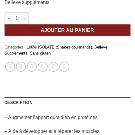
Believe suppléments
quantité de Protein ISO et collagène bovin Individuel Choco-Be
AJOUTER AU PANIER
Catégories :
100% ISOLATE (Shakes gourmands)
,
Believe
Suppléments
,
Sans gluten
DESCRIPTION
– Augmenter l’apport quotidien en protéines
– Aide à développer et à réparer les muscles