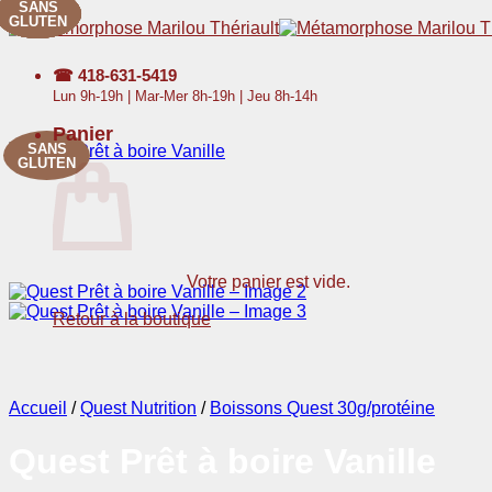
SANS
SANS
SANS
SANS
SANS
SANS
SANS
SANS
Passer
GLUTEN
GLUTEN
GLUTEN
GLUTEN
GLUTEN
GLUTEN
GLUTEN
GLUTEN
au
contenu
☎
418-631-5419
Lun 9h-19h | Mar-Mer 8h-19h | Jeu 8h-14h
Panier
SANS
GLUTEN
Votre panier est vide.
Retour à la boutique
Accueil
/
Quest Nutrition
/
Boissons Quest 30g/protéine
Quest Prêt à boire Vanille