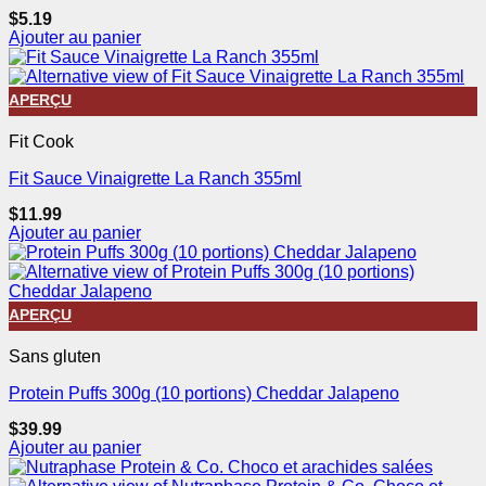
$
5.19
Ajouter au panier
APERÇU
Fit Cook
Fit Sauce Vinaigrette La Ranch 355ml
$
11.99
Ajouter au panier
APERÇU
Sans gluten
Protein Puffs 300g (10 portions) Cheddar Jalapeno
$
39.99
Ajouter au panier