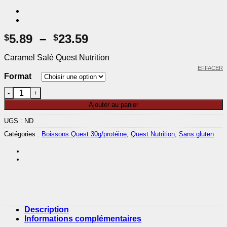
Plage
5.89
–
23.59
$
$
de
Caramel Salé Quest Nutrition
prix :
EFFACER
$5.89
Format
à
quantité de Quest Prêt à boire Vanille
$23.59
Ajouter au panier
UGS :
ND
Catégories :
Boissons Quest 30g/protéine
,
Quest Nutrition
,
Sans gluten
Description
Informations complémentaires