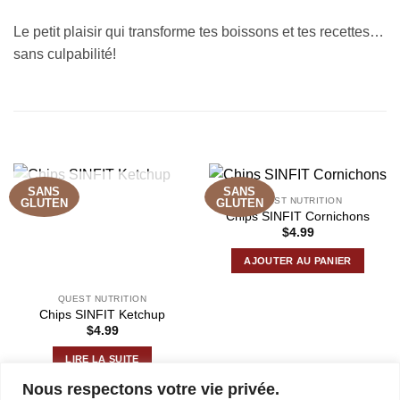
Le petit plaisir qui transforme tes boissons et tes recettes…
sans culpabilité!
PRODUITS SIMILAIRES
SANS
SANS
RUPTURE DE STOCK
QUEST NUTRITION
GLUTEN
GLUTEN
Chips SINFIT Cornichons
$
4.99
AJOUTER AU PANIER
QUEST NUTRITION
Chips SINFIT Ketchup
$
4.99
LIRE LA SUITE
Nous respectons votre vie privée.