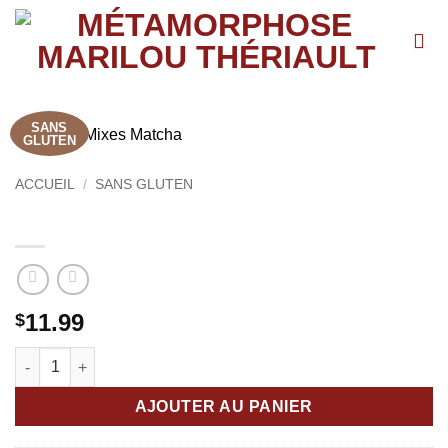
Passer
au
contenu
SANS
GLUTEN
ACCUEIL
/
SANS GLUTEN
Skinny Mixes Matcha
11.99
$
quantité de Skinny Mixes Matcha
AJOUTER AU PANIER