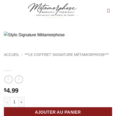
Passer
au
contenu
ACCUEIL
/
***LE COFFRET SIGNATURE MÉTAMORPHOSE***
Stylo Signature Métamorphose
4.99
$
quantité de Stylo Signature Métamorphose
AJOUTER AU PANIER