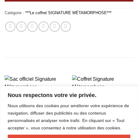
Catégorie :
***Le coffret SIGNATURE MÉTAMORPHOSE***
PRODUITS SIMILAIRES
Nous respectons votre vie privée.
***LE COFFRET SIGNATURE MÉTAMORPHOSE***
***LE COFFRET SIGNATURE MÉTAMORPHOSE***
Sac officiel Signature
Coffret Signature
Nous utilisons des cookies pour améliorer votre expérience de
Métamorphose
Métamorphose
$
6.99
$
349.99
navigation, diffuser des publicités ou des contenus
personnalisés et analyser notre trafic. En cliquant sur « Tout
AJOUTER AU PANIER
AJOUTER AU PANIER
accepter », vous consentez à notre utilisation des cookies.