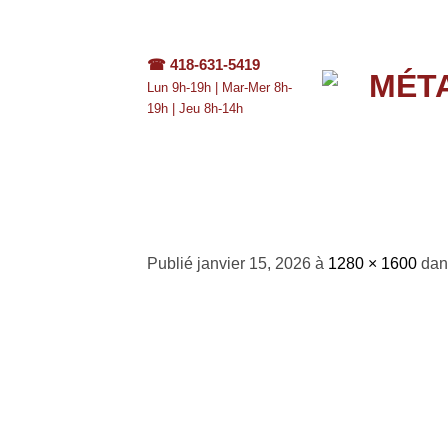
Passer
au
contenu
☎
418-631-5419
Lun 9h-19h | Mar-Mer 8h-
19h | Jeu 8h-14h
22221120f18e48b03c75
Publié
janvier 15, 2026
à
1280 × 1600
da