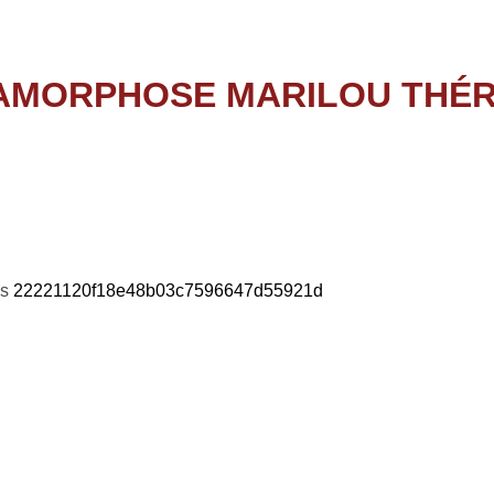
96647d55921d
ns
22221120f18e48b03c7596647d55921d