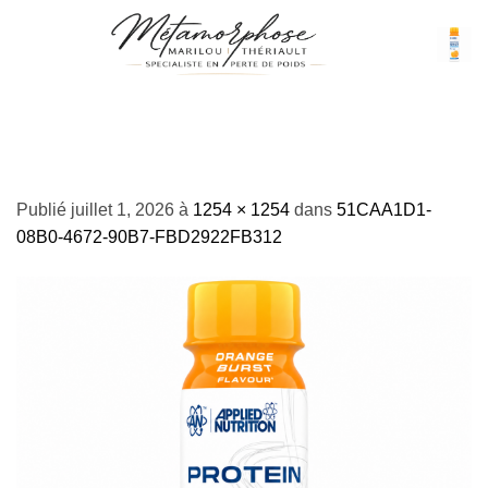
Passer
au
contenu
51CAA1D1-08B0-4672-90B7-
FBD2922FB312
Publié
juillet 1, 2026
à
1254 × 1254
dans
51CAA1D1-
08B0-4672-90B7-FBD2922FB312