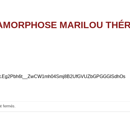
W1mh04Smj8B2UfGVUZbGPGGGISd
tt.Eg2Pbh6t__ZwCW1mh04Smj8B2UfGVUZbGPGGGISdhOs
nt fermés.