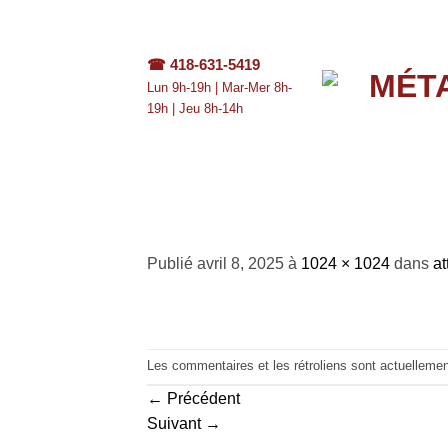
Passer
au
contenu
☎
418-631-5419
Lun 9h-19h | Mar-Mer 8h-
19h | Jeu 8h-14h
att.Eg2Pbh6t__ZwC
Publié
avril 8, 2025
à
1024 × 1024
dans
a
Les commentaires et les rétroliens sont actuelleme
←
Précédent
Suivant
→