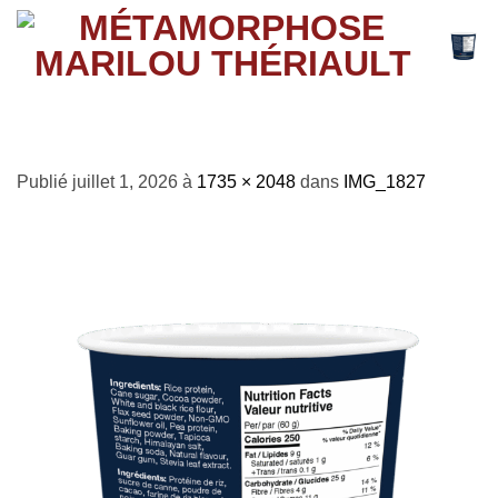
Passer
au
contenu
IMG_1827
Publié
juillet 1, 2026
à
1735 × 2048
dans
IMG_1827