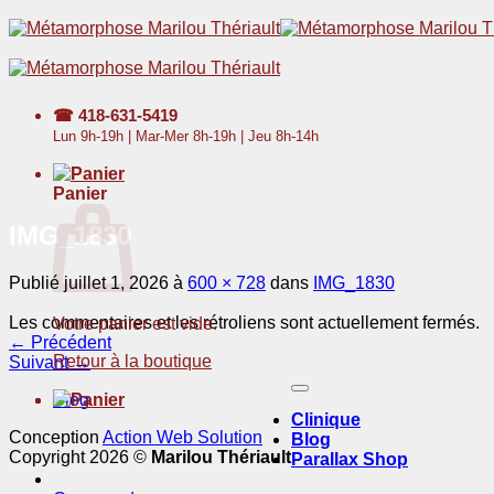
Passer
au
contenu
☎
418-631-5419
Lun 9h-19h | Mar-Mer 8h-19h | Jeu 8h-14h
Panier
IMG_1830
Publié
juillet 1, 2026
à
600 × 728
dans
IMG_1830
Les commentaires et les rétroliens sont actuellement fermés.
Votre panier est vide.
←
Précédent
Retour à la boutique
Suivant
→
Blog
Clinique
Conception
Action Web Solution
Blog
Copyright 2026 ©
Marilou Thériault
Parallax Shop