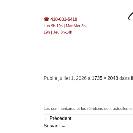
Passer
au
contenu
☎
418-631-5419
Lun 9h-19h | Mar-Mer 8h-
19h | Jeu 8h-14h
IMG_1841
Publié
juillet 1, 2026
à
1735 × 2048
dans
Les commentaires et les rétroliens sont actuelleme
←
Précédent
Suivant
→