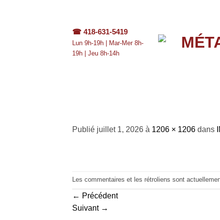
Passer
au
contenu
☎
418-631-5419
Lun 9h-19h | Mar-Mer 8h-
19h | Jeu 8h-14h
IMG_1858
Publié
juillet 1, 2026
à
1206 × 1206
dans
Les commentaires et les rétroliens sont actuelleme
←
Précédent
Suivant
→