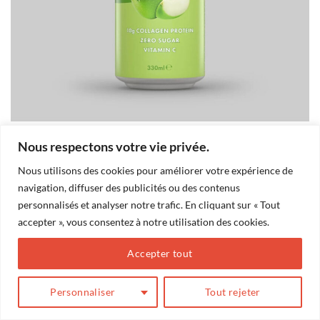
Nous respectons votre vie privée.
Les commentaires et les rétroliens sont actuellement fermés.
Nous utilisons des cookies pour améliorer votre expérience de
←
Précédent
navigation, diffuser des publicités ou des contenus
Suivant
→
personnalisés et analyser notre trafic. En cliquant sur « Tout
accepter », vous consentez à notre utilisation des cookies.
Accepter tout
BLOG
Conception
Action Web Solution
Personnaliser
Tout rejeter
Copyright 2026 ©
Marilou Thériault