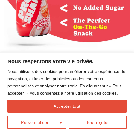
Nous respectons votre vie privée.
Les commentaires et les rétroliens sont actuellement fermés.
Nous utilisons des cookies pour améliorer votre expérience de
←
Précédent
navigation, diffuser des publicités ou des contenus
Suivant
→
personnalisés et analyser notre trafic. En cliquant sur « Tout
accepter », vous consentez à notre utilisation des cookies.
Accepter tout
BLOG
Conception
Action Web Solution
Personnaliser
Tout rejeter
Copyright 2026 ©
Marilou Thériault