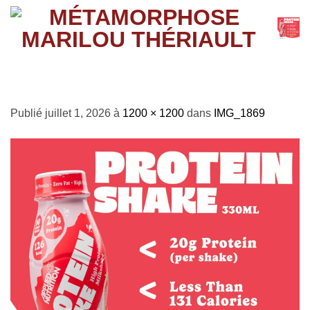
Passer
au
contenu
IMG_1869
Publié
juillet 1, 2026
à
1200 × 1200
dans
IMG_1869