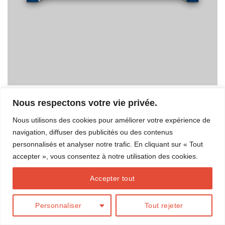
Nous respectons votre vie privée.
Les commentaires et les rétroliens sont actuellement fermés.
Nous utilisons des cookies pour améliorer votre expérience de
←
Précédent
navigation, diffuser des publicités ou des contenus
Suivant
→
personnalisés et analyser notre trafic. En cliquant sur « Tout
accepter », vous consentez à notre utilisation des cookies.
Accepter tout
BLOG
Conception
Action Web Solution
Personnaliser
Tout rejeter
Copyright 2026 ©
Marilou Thériault