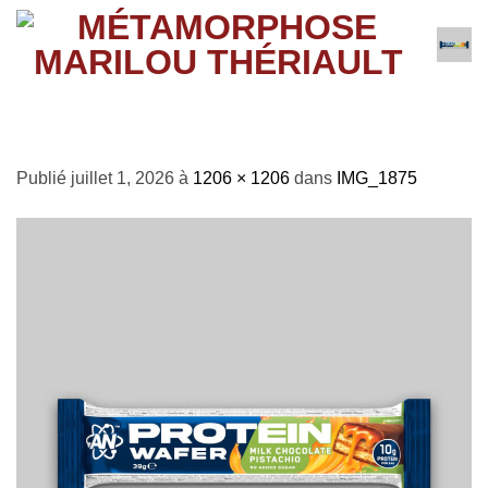
Passer
au
contenu
IMG_1875
Publié
juillet 1, 2026
à
1206 × 1206
dans
IMG_1875