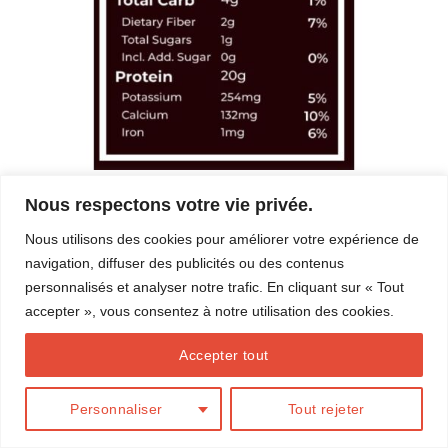
Nous respectons votre vie privée.
Les commentaires et les rétroliens sont actuellement fermés.
Nous utilisons des cookies pour améliorer votre expérience de
←
Précédent
navigation, diffuser des publicités ou des contenus
Suivant
→
personnalisés et analyser notre trafic. En cliquant sur « Tout
accepter », vous consentez à notre utilisation des cookies.
Accepter tout
BLOG
Conception
Action Web Solution
Personnaliser
Tout rejeter
Copyright 2026 ©
Marilou Thériault