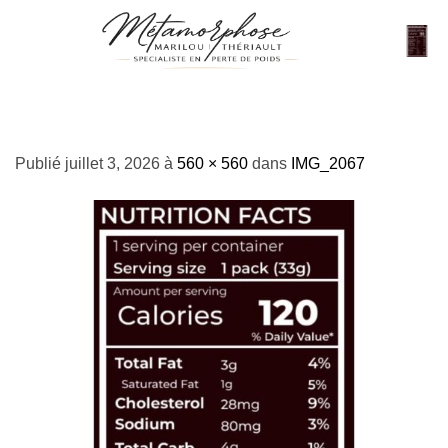
Passer
au
contenu
IMG_2067
Publié
juillet 3, 2026
à
560 × 560
dans
IMG_2067