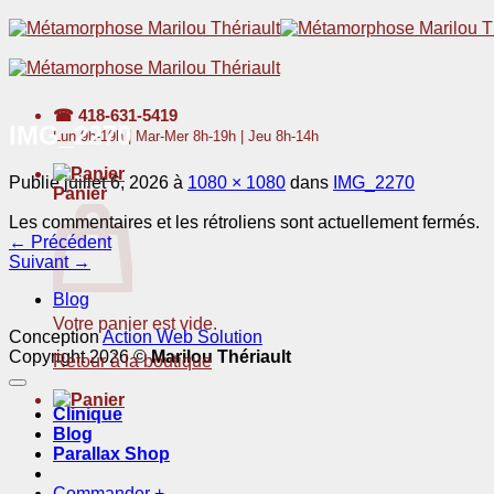
Passer
au
contenu
☎
418-631-5419
IMG_2270
Lun 9h-19h | Mar-Mer 8h-19h | Jeu 8h-14h
Publié
juillet 6, 2026
à
1080 × 1080
dans
IMG_2270
Panier
Les commentaires et les rétroliens sont actuellement fermés.
←
Précédent
Suivant
→
Blog
Votre panier est vide.
Conception
Action Web Solution
Copyright 2026 ©
Marilou Thériault
Retour à la boutique
Clinique
Blog
Parallax Shop
Commander
+