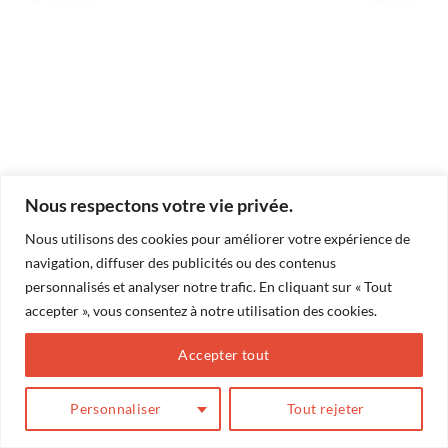
Nous respectons votre vie privée.
Les commentaires et les rétroliens sont actuellement fermés.
Nous utilisons des cookies pour améliorer votre expérience de
←
Précédent
navigation, diffuser des publicités ou des contenus
Suivant
→
personnalisés et analyser notre trafic. En cliquant sur « Tout
accepter », vous consentez à notre utilisation des cookies.
Accepter tout
BLOG
Conception
Action Web Solution
Personnaliser
Tout rejeter
Copyright 2026 ©
Marilou Thériault