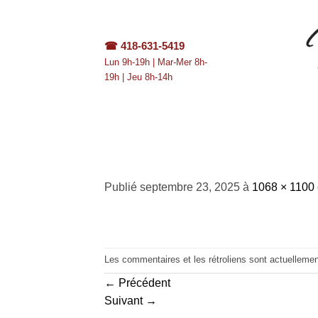
Passer
au
contenu
☎
418-631-5419
Lun 9h-19h | Mar-Mer 8h-
19h | Jeu 8h-14h
IMG_5304
Publié
septembre 23, 2025
à
1068 × 1100
Les commentaires et les rétroliens sont actuelleme
←
Précédent
Suivant
→