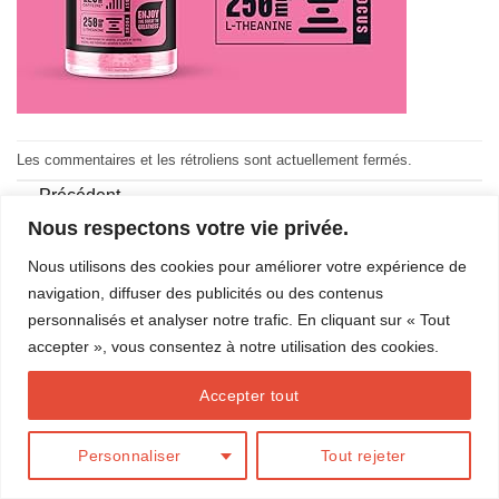
Les commentaires et les rétroliens sont actuellement fermés.
←
Précédent
Suivant
→
Nous respectons votre vie privée.
Nous utilisons des cookies pour améliorer votre expérience de
navigation, diffuser des publicités ou des contenus
personnalisés et analyser notre trafic. En cliquant sur « Tout
BLOG
accepter », vous consentez à notre utilisation des cookies.
Conception
Action Web Solution
Copyright 2026 ©
Marilou Thériault
Accepter tout
Personnaliser
Tout rejeter