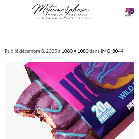
Passer
au
contenu
IMG_8044
Publié
décembre 8, 2025
à
1080 × 1080
dans
IMG_8044