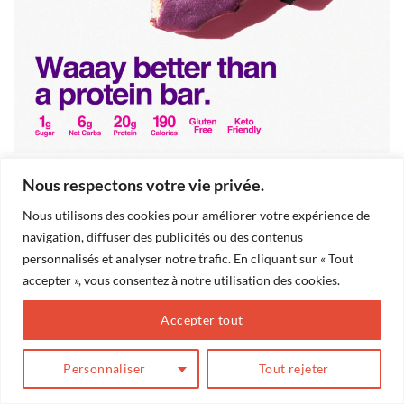
Nous respectons votre vie privée.
Les commentaires et les rétroliens sont actuellement fermés.
Nous utilisons des cookies pour améliorer votre expérience de
←
Précédent
navigation, diffuser des publicités ou des contenus
Suivant
→
personnalisés et analyser notre trafic. En cliquant sur « Tout
accepter », vous consentez à notre utilisation des cookies.
Accepter tout
BLOG
Conception
Action Web Solution
Personnaliser
Tout rejeter
Copyright 2026 ©
Marilou Thériault