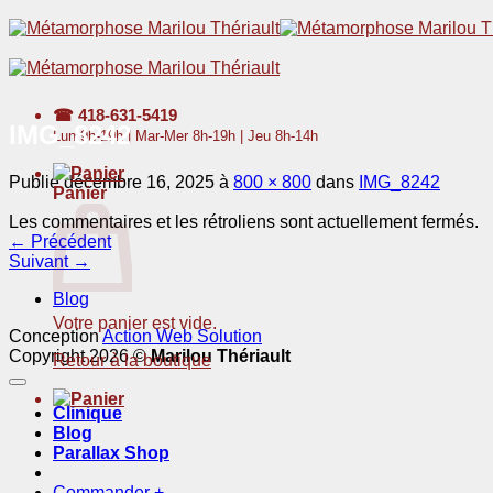
Passer
au
contenu
☎
418-631-5419
IMG_8242
Lun 9h-19h | Mar-Mer 8h-19h | Jeu 8h-14h
Publié
décembre 16, 2025
à
800 × 800
dans
IMG_8242
Panier
Les commentaires et les rétroliens sont actuellement fermés.
←
Précédent
Suivant
→
Blog
Votre panier est vide.
Conception
Action Web Solution
Copyright 2026 ©
Marilou Thériault
Retour à la boutique
Clinique
Blog
Parallax Shop
Commander
+