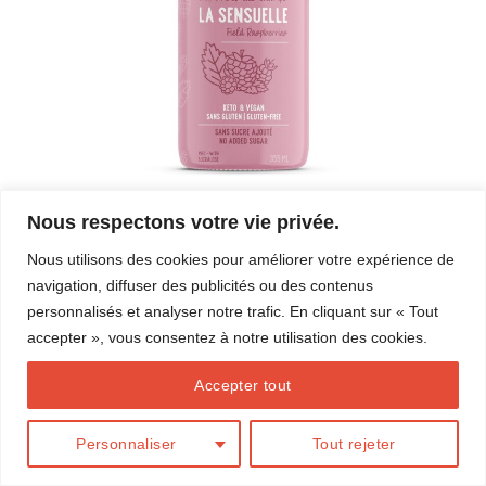
Nous respectons votre vie privée.
Les commentaires et les rétroliens sont actuellement fermés.
Nous utilisons des cookies pour améliorer votre expérience de
←
Précédent
navigation, diffuser des publicités ou des contenus
Suivant
→
personnalisés et analyser notre trafic. En cliquant sur « Tout
accepter », vous consentez à notre utilisation des cookies.
Accepter tout
BLOG
Conception
Action Web Solution
Personnaliser
Tout rejeter
Copyright 2026 ©
Marilou Thériault