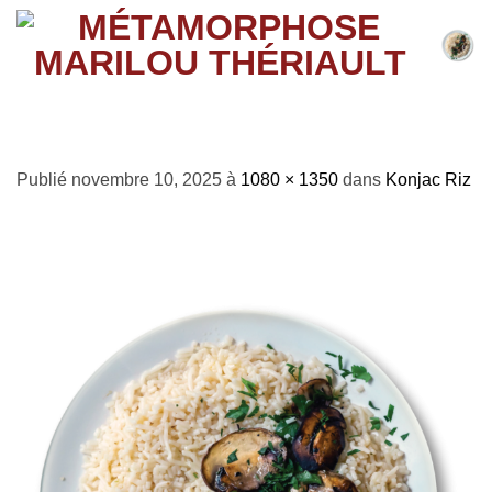
Passer
au
contenu
Konjac Riz
Publié
novembre 10, 2025
à
1080 × 1350
dans
Konjac Riz