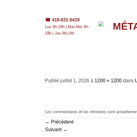
Passer
au
contenu
☎
418-631-5419
Lun 9h-19h | Mar-Mer 8h-
19h | Jeu 8h-14h
Untitled design
Publié
juillet 1, 2026
à
1200 × 1200
dans
Les commentaires et les rétroliens sont actuelleme
←
Précédent
Suivant
→