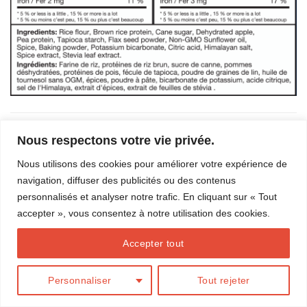
Les commentaires et les rétroliens sont actuellement fermés.
Nous respectons votre vie privée.
←
Précédent
Suivant
→
Nous utilisons des cookies pour améliorer votre expérience de
navigation, diffuser des publicités ou des contenus
personnalisés et analyser notre trafic. En cliquant sur « Tout
accepter », vous consentez à notre utilisation des cookies.
BLOG
Accepter tout
Conception
Action Web Solution
Copyright 2026 ©
Marilou Thériault
Personnaliser
Tout rejeter