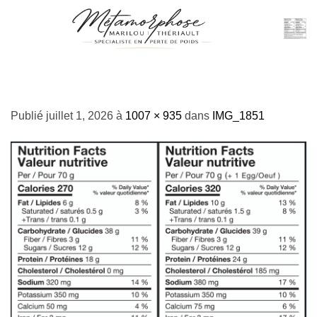
Passer
au
contenu
IMG_1851
Publié
juillet 1, 2026
à
1007 × 935
dans
IMG_1851