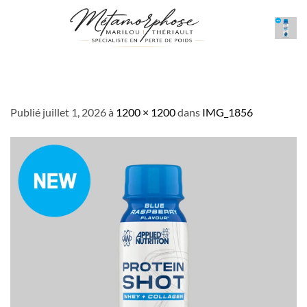
Passer
au
contenu
IMG_1856
Publié
juillet 1, 2026
à
1200 × 1200
dans
IMG_1856