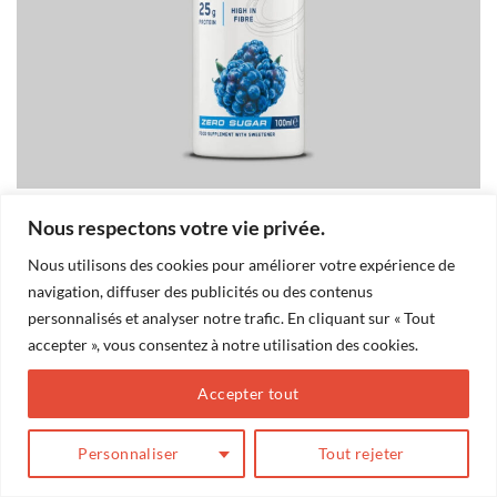
Nous respectons votre vie privée.
Les commentaires et les rétroliens sont actuellement fermés.
Nous utilisons des cookies pour améliorer votre expérience de
←
Précédent
navigation, diffuser des publicités ou des contenus
Suivant
→
personnalisés et analyser notre trafic. En cliquant sur « Tout
accepter », vous consentez à notre utilisation des cookies.
Accepter tout
BLOG
Conception
Action Web Solution
Personnaliser
Tout rejeter
Copyright 2026 ©
Marilou Thériault