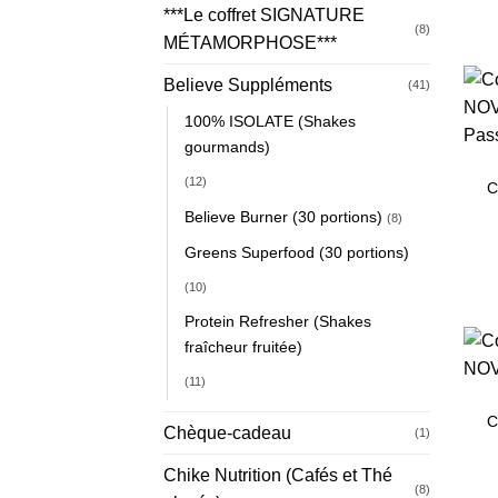
***Le coffret SIGNATURE
(8)
MÉTAMORPHOSE***
Believe Suppléments
(41)
100% ISOLATE (Shakes
gourmands)
(12)
C
Believe Burner (30 portions)
(8)
Greens Superfood (30 portions)
(10)
Protein Refresher (Shakes
fraîcheur fruitée)
(11)
C
Chèque-cadeau
(1)
Chike Nutrition (Cafés et Thé
(8)