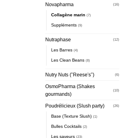
Novapharma
(16)
Collagène marin
(7)
Suppléments
(9)
Nutraphase
(12)
Les Barres
(4)
Les Clean Beans
(8)
Nutry Nuts ("Reese's")
(6)
OsmoPharma (Shakes
(10)
gourmands)
Poudrélicieux (Slush party)
(26)
Base (Texture Slush)
(1)
Bulles Cocktails
(2)
Les saveurs
(23)