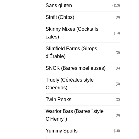
Sans gluten
(113)
Sinfit (Chips)
(8)
Skinny Mixes (Cocktails,
(13)
cafés)
Slimfield Farms (Sirops
(3)
d'Érable)
SNCK (Barres moelleuses)
(6)
Truely (Céréales style
(3)
Cheerios)
Twin Peaks
(2)
Warrior Bars (Barres "style
(8)
O'Henry")
Yummy Sports
(16)