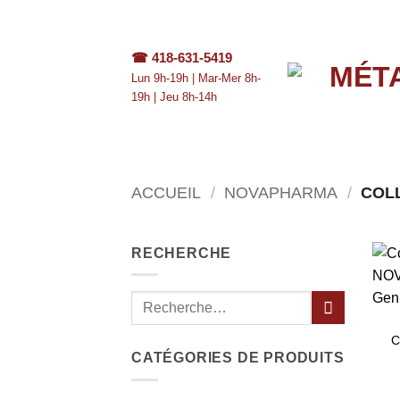
Passer
au
contenu
☎
418-631-5419
Lun 9h-19h | Mar-Mer 8h-
19h | Jeu 8h-14h
ACCUEIL
/
NOVAPHARMA
/
COLL
RECHERCHE
C
CATÉGORIES DE PRODUITS