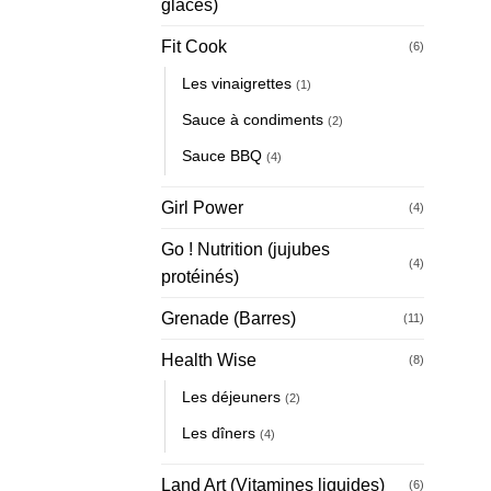
glacés)
Fit Cook
(6)
Les vinaigrettes
(1)
Sauce à condiments
(2)
Sauce BBQ
(4)
Girl Power
(4)
Go ! Nutrition (jujubes
(4)
protéinés)
Grenade (Barres)
(11)
Health Wise
(8)
Les déjeuners
(2)
Les dîners
(4)
Land Art (Vitamines liquides)
(6)