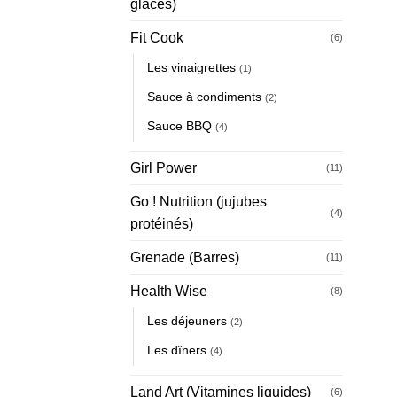
glacés)
Fit Cook
(6)
Les vinaigrettes
(1)
Sauce à condiments
(2)
Sauce BBQ
(4)
Girl Power
(11)
Go ! Nutrition (jujubes
(4)
protéinés)
Grenade (Barres)
(11)
Health Wise
(8)
Les déjeuners
(2)
Les dîners
(4)
Land Art (Vitamines liquides)
(6)