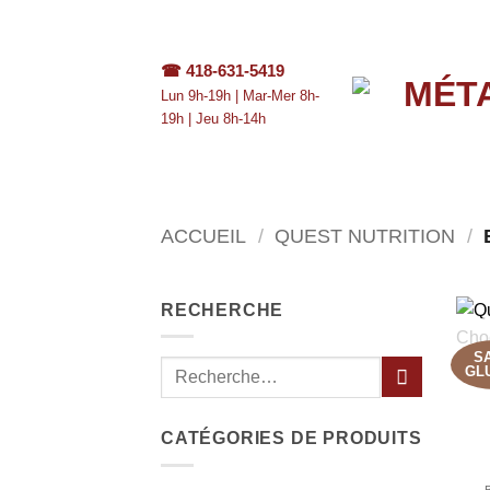
Passer
au
contenu
☎
418-631-5419
Lun 9h-19h | Mar-Mer 8h-
19h | Jeu 8h-14h
ACCUEIL
/
QUEST NUTRITION
/
RECHERCHE
S
GL
CATÉGORIES DE PRODUITS