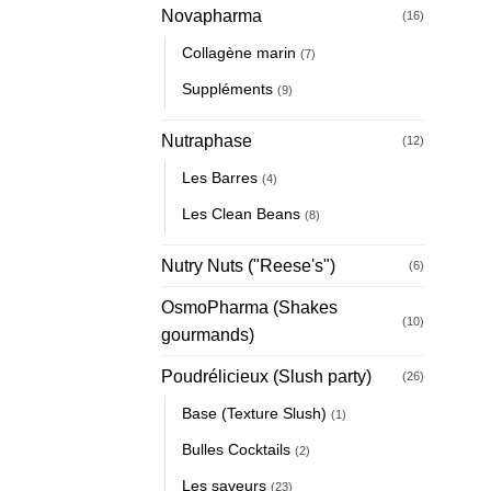
Novapharma
(16)
Collagène marin
(7)
Suppléments
(9)
Nutraphase
(12)
Les Barres
(4)
Les Clean Beans
(8)
Nutry Nuts ("Reese's")
(6)
OsmoPharma (Shakes
(10)
gourmands)
Poudrélicieux (Slush party)
(26)
Base (Texture Slush)
(1)
Bulles Cocktails
(2)
Les saveurs
(23)