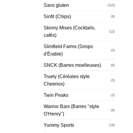
Sans gluten
(113)
Sinfit (Chips)
(8)
Skinny Mixes (Cocktails,
(13)
cafés)
Slimfield Farms (Sirops
(3)
d'Érable)
SNCK (Barres moelleuses)
(6)
Truely (Céréales style
(3)
Cheerios)
Twin Peaks
(2)
Warrior Bars (Barres "style
(8)
O'Henry")
Yummy Sports
(16)