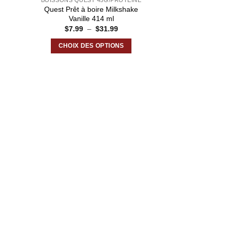
BOISSONS QUEST 45G/PROTÉINE
9
Quest Prêt à boire Milkshake
Vanille 414 ml
Plage
$
7.99
–
$
31.99
de
prix :
CHOIX DES OPTIONS
$7.99
à
Ce
$31.99
produit
a
plusieurs
variations.
Les
options
peuvent
être
choisies
sur
la
page
du
produit