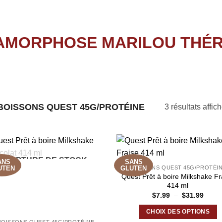
BOISSONS QUEST 45G/PROTÉINE
3 résultats affic
RUPTURE DE STOCK
ANS
SANS
BOISSONS QUEST 45G/PROTÉI
UTEN
GLUTEN
Quest Prêt à boire Milkshake Fr
414 ml
Plage
$
7.99
–
$
31.99
de
prix :
CHOIX DES OPTIONS
$7.99