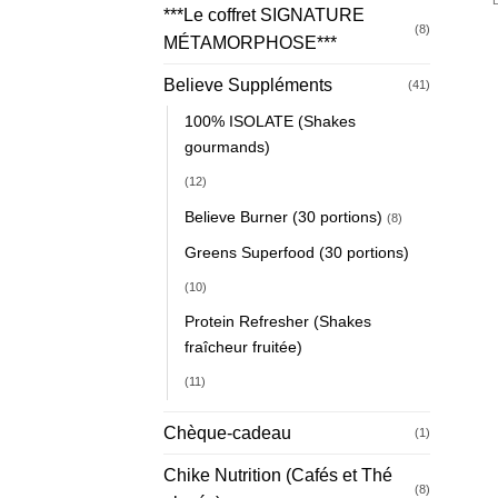
***Le coffret SIGNATURE
(8)
MÉTAMORPHOSE***
Believe Suppléments
(41)
100% ISOLATE (Shakes
gourmands)
(12)
Believe Burner (30 portions)
(8)
Greens Superfood (30 portions)
(10)
Protein Refresher (Shakes
fraîcheur fruitée)
(11)
Chèque-cadeau
(1)
Chike Nutrition (Cafés et Thé
(8)