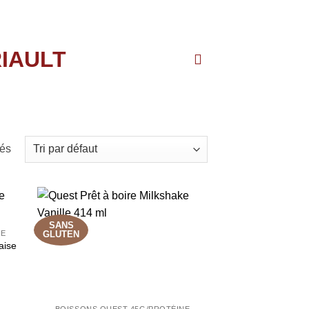
hés
SANS
NE
GLUTEN
aise